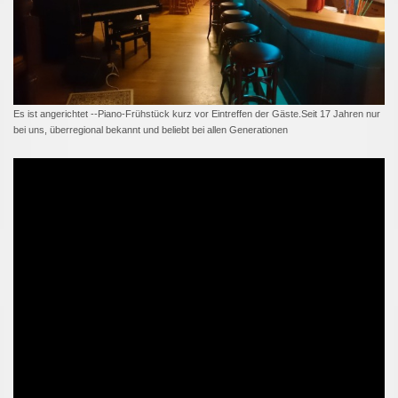
Es ist angerichtet --Piano-Frühstück kurz vor Eintreffen der Gäste.Seit 17 Jahren nur
bei uns, überregional bekannt und beliebt bei allen Generationen